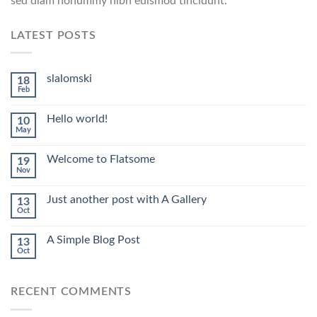
sed diam nonummy nibh euismod tincidunt.
LATEST POSTS
slalomski
18
Feb
Hello world!
10
May
Welcome to Flatsome
19
Nov
Just another post with A Gallery
13
Oct
A Simple Blog Post
13
Oct
RECENT COMMENTS