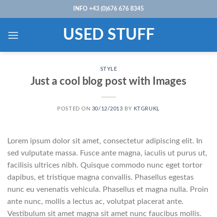
Skip
INFO +43 (0)676 676 8345
to
content
USED STUFF
STYLE
Just a cool blog post with Images
POSTED ON
30/12/2013
BY
KTGRUKL
Lorem ipsum dolor sit amet, consectetur adipiscing elit. In
sed vulputate massa. Fusce ante magna, iaculis ut purus ut,
facilisis ultrices nibh. Quisque commodo nunc eget tortor
dapibus, et tristique magna convallis. Phasellus egestas
nunc eu venenatis vehicula. Phasellus et magna nulla. Proin
ante nunc, mollis a lectus ac, volutpat placerat ante.
Vestibulum sit amet magna sit amet nunc faucibus mollis.